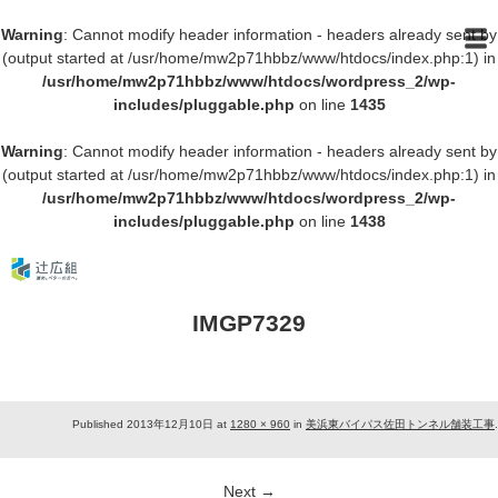
Warning
: Cannot modify header information - headers already sent by
(output started at /usr/home/mw2p71hbbz/www/htdocs/index.php:1) in
/usr/home/mw2p71hbbz/www/htdocs/wordpress_2/wp-
includes/pluggable.php
on line
1435
Warning
: Cannot modify header information - headers already sent by
(output started at /usr/home/mw2p71hbbz/www/htdocs/index.php:1) in
/usr/home/mw2p71hbbz/www/htdocs/wordpress_2/wp-
includes/pluggable.php
on line
1438
IMGP7329
Published
2013年12月10日
at
1280 × 960
in
美浜東バイパス佐田トンネル舗装工事
.
Next →