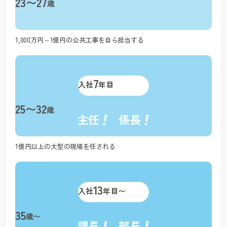
23〜27
歳
1,000万円～1億円の公共工事を自ら担当する
7
入社
年目
25〜32
歳
！
！
主任
係長
1億円以上の大型の現場を任される
13
入社
年目〜
35
歳〜
！
！
課長
部長