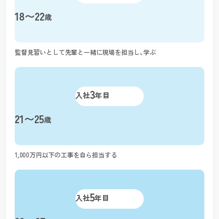
18〜22
歳
監督見習いとして先輩と一緒に現場を担当し、学ぶ
3
入社
年目
21〜25
歳
1,000万円以下の工事を自ら担当する
5
入社
年目