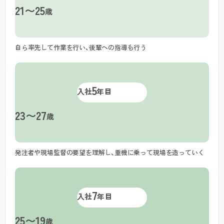
21〜25
歳
自ら率先して作業を行い、後輩への指導も行う
5
入社
年目
23〜27
歳
発注者や現場監督の要望を理解し、重機に乗って現場を造っていく
7
入社
年目
25〜19
歳