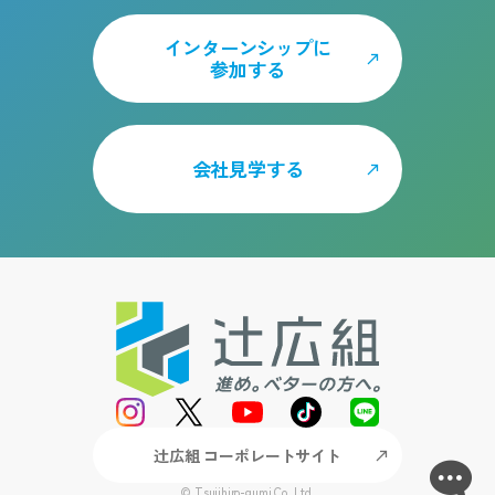
インターンシップに
参加する
会社見学する
辻広組 コーポレートサイト
© Tsujihiro-gumi Co.,Ltd.