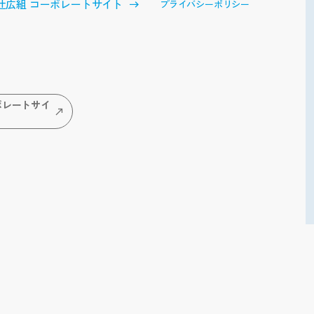
辻広組 コーポレートサイト
プライバシーポリシー
ポレートサイ
ト
インターン
社員トーク
会社見学
シップ